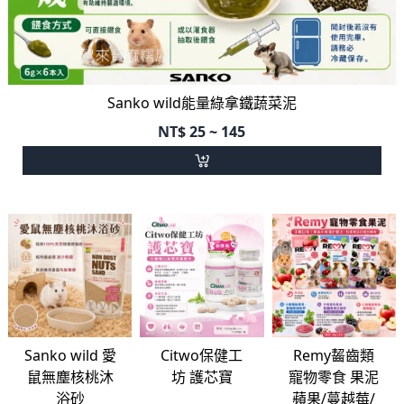
Sanko wild能量綠拿鐵蔬菜泥
NT$
25 ~ 145
Sanko wild 愛
Citwo保健工
Remy齧齒類
鼠無塵核桃沐
坊 護芯寶
寵物零食 果泥
浴砂
蘋果/蔓越莓/