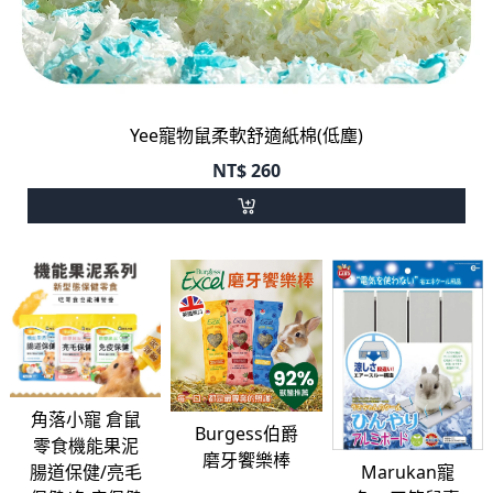
Yee寵物鼠柔軟舒適紙棉(低塵)
NT$
260
角落小寵 倉鼠
Burgess伯爵
零食機能果泥
磨牙饗樂棒
Marukan寵
腸道保健/亮毛