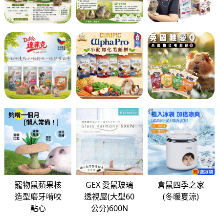
寵物鼠蘋果核
GEX 愛鼠玻璃
倉鼠四季之家
造型磨牙啃咬
透視屋(大型60
(冬暖夏涼)
點心
公分)600N