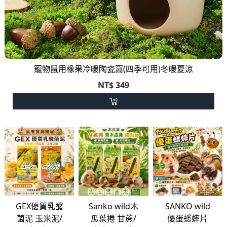
寵物鼠用橡果冷暖陶瓷窩(四季可用)冬暖夏涼
NT$
349
GEX優質乳酸
Sanko wild木
SANKO wild
菌泥 玉米泥/
瓜葉捲 甘蔗/
優蛋蟋蟀片